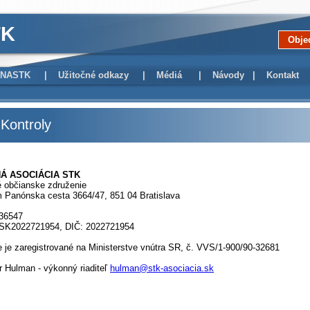
TK
Obje
a NASTK
|
Užitočné odkazy
|
Médiá
|
Návody
|
Kontakt
 Kontroly