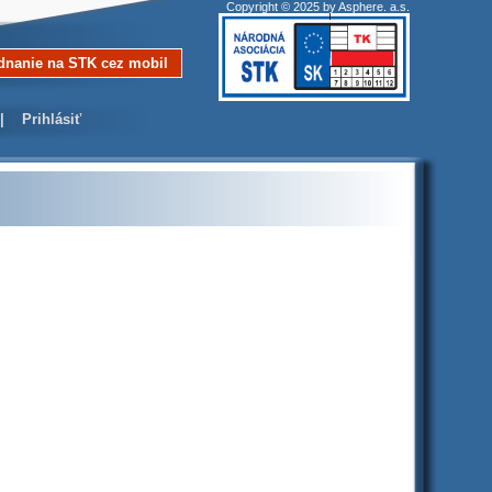
Copyright © 2025 by Asphere. a.s.
dnanie na STK cez mobil
|
Prihlásiť