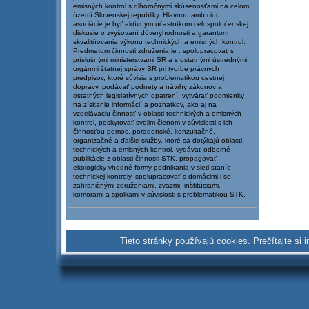
emisných kontrol s dlhoročnými skúsenosťami na celom
území Slovenskej republiky. Hlavnou ambíciou
asociácie je byť aktívnym účastníkom celospoločenskej
diskusie o zvyšovaní dôveryhodnosti a garantom
skvalitňovania výkonu technických a emisných kontrol.
Predmetom činnosti združenia je : spolupracovať s
príslušnými ministerstvami SR a s ostatnými ústrednými
orgánmi štátnej správy SR pri tvorbe právnych
predpisov, ktoré súvisia s problematikou cestnej
dopravy, podávať podnety a návrhy zákonov a
ostatných legislatívnych opatrení, vytvárať podmienky
na získanie informácií a poznatkov, ako aj na
vzdelávaciu činnosť v oblasti technických a emisných
kontrol, poskytovať svojim členom v súvislosti s ich
činnosťou pomoc, poradenské, konzultačné,
organizačné a ďalšie služby, ktoré sa dotýkajú oblasti
technických a emisných kontrol, vydávať odborné
publikácie z oblasti činnosti STK, propagovať
ekologicky vhodné formy podnikania v sieti staníc
technickej kontroly, spolupracovať s domácimi i so
zahraničnými združeniami, zväzmi, inštitúciami,
komorami a spolkami v súvislosti s problematikou STK.
Tieto stránky používajú cookies. Prečítajte s