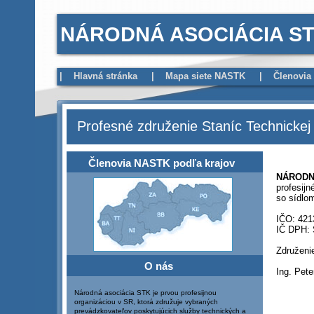
NÁRODNÁ ASOCIÁCIA S
|
Hlavná stránka
|
Mapa siete NASTK
|
Členovi
Profesné združenie Staníc Technickej
Členovia NASTK podľa krajov
O nás
Národná asociácia STK je prvou profesijnou
organizáciou v SR, ktorá združuje vybraných
prevádzkovateľov poskytujúcich služby technických a